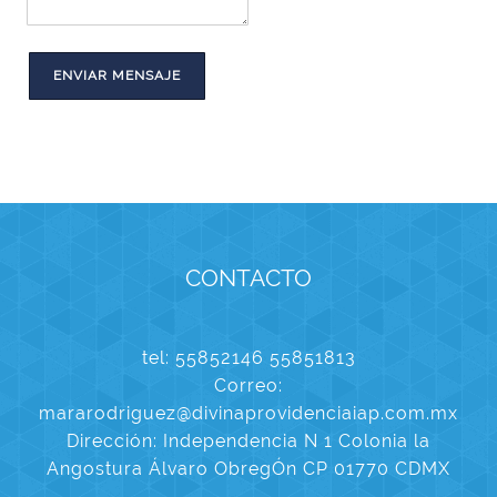
ENVIAR MENSAJE
CONTACTO
tel: 55852146 55851813
Correo:
mararodriguez@divinaprovidenciaiap.com.mx
Dirección: Independencia N 1 Colonia la
Angostura Álvaro ObregÓn CP 01770 CDMX